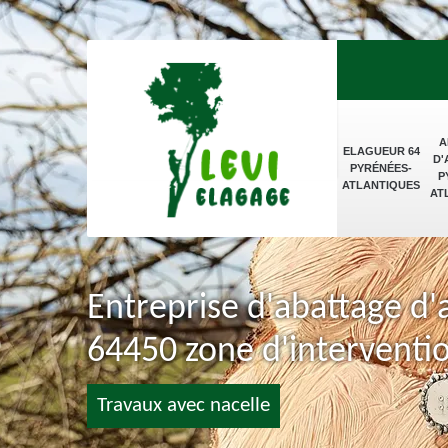
A
ELAGUEUR 64
D'
PYRÉNÉES-
P
ATLANTIQUES
AT
Entreprise d'abattage d'
64450 zone d'interventi
Travaux avec nacelle