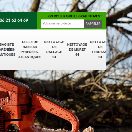
ON VOUS RAPPELLE GRATUITEMENT
06 21 62 64 69
TAILLE DE
NETTOYAGE
NETTOYAGE
SAGISTE
NETTOYAGE
HAIES 64
DE
DE
PYRÉNÉES-
DE MURET
PYRÉNÉES-
DALLAGE
TERRASSE
ANTIQUES
64
ATLANTIQUES
64
64