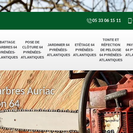
05 33 06 15 11
TONTE ET
BATTAGE
POSE DE
JARDINIER 64
ETÊTAGE 64
RÉFECTION
PAY
ARBRES 64
CLÔTURE 64
PYRÉNÉES-
PYRÉNÉES-
DE PELOUSE
64 
YRÉNÉES-
PYRÉNÉES-
ATLANTIQUES
ATLANTIQUES
64 PYRÉNÉES-
ATL
LANTIQUES
ATLANTIQUES
ATLANTIQUES
arbres Auriac
on 64