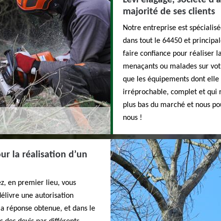
Levi elagage, société d’
majorité de ses clients
Notre entreprise est spécialisé
dans tout le 64450 et principa
faire confiance pour réaliser l
menaçants ou malades sur votr
que les équipements dont elle 
irréprochable, complet et qui 
plus bas du marché et nous pou
nous !
r la réalisation d’un
z, en premier lieu, vous
délivre une autorisation
la réponse obtenue, et dans le