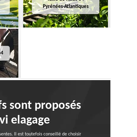
Pyrénées-Atlantiques
64
ifs sont proposés
evi elagage
tes. Il est toutefois conseillé de choisir