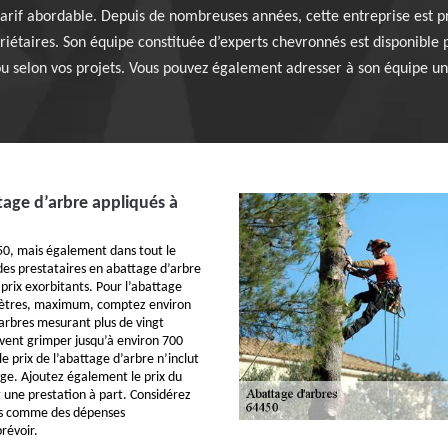
 tarif abordable. Depuis de nombreuses années, cette entreprise est pr
aires. Son équipe constituée d’experts chevronnés est disponible po
ou selon vos projets. Vous pouvez également adresser à son équipe u
ttage d’arbre appliqués à
450, mais également dans tout le
 des prestataires en abattage d’arbre
prix exorbitants. Pour l’abattage
mètres, maximum, comptez environ
 arbres mesurant plus de vingt
uvent grimper jusqu’à environ 700
e prix de l’abattage d’arbre n’inclut
age. Ajoutez également le prix du
 une prestation à part. Considérez
ns comme des dépenses
révoir.