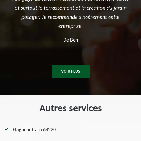
t et la création du jardin
été ponctuelle, efficace et a laissé
nde sincèrement cette
après les travaux. Je recommande
prise.
pour tous vos besoins en élaga
d'arbres.
 Ben
De Killian
VOIR PLUS
Autres services
Elagueur Caro 64220