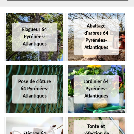
Abattage
Elagueur 64
d'arbres 64
Pyrénées-
Pyrénées-
Atlantiques
Atlantiques
Pose de clôture
Jardinier 64
64 Pyrénées-
Pyrénées-
Atlantiques
Atlantiques
Tonte et
Etêtage 64
réfection de