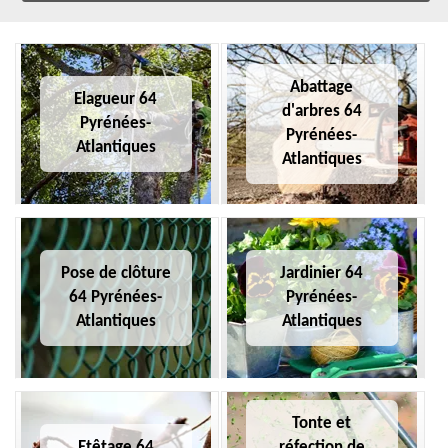
Abattage
Elagueur 64
d'arbres 64
Pyrénées-
Pyrénées-
Atlantiques
Atlantiques
Pose de clôture
Jardinier 64
64 Pyrénées-
Pyrénées-
Atlantiques
Atlantiques
Tonte et
Etêtage 64
réfection de