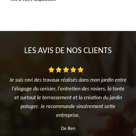
LES AVIS DE NOS CLIENTS
entre
Très satisfait de l'intervention. Travail d'élagage
Je 
tonte
réalisé avec sérieux et professionnalisme. L'équipe a
l'é
din
été ponctuelle, efficace et a laissé le chantier propre
e
après les travaux. Je recommande sans hésitation
pour tous vos besoins en élagage et entretien
d'arbres.