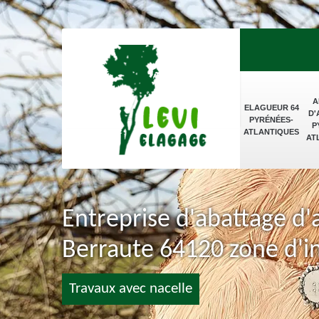
A
ELAGUEUR 64
D'
PYRÉNÉES-
P
ATLANTIQUES
AT
Entreprise d'abattage d
Berraute 64120 zone d'i
Travaux avec nacelle