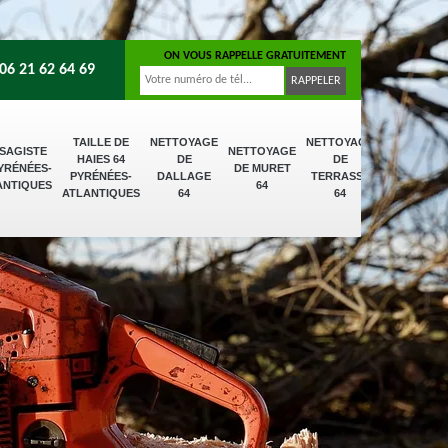
ON VOUS RAPPELLE GRATUITEMENT
06 21 62 64 69
TAILLE DE
NETTOYAGE
NETTOYAGE
SAGISTE
NETTOYAGE
HAIES 64
DE
DE
PYRÉNÉES-
DE MURET
PYRÉNÉES-
DALLAGE
TERRASSE
ANTIQUES
64
ATLANTIQUES
64
64