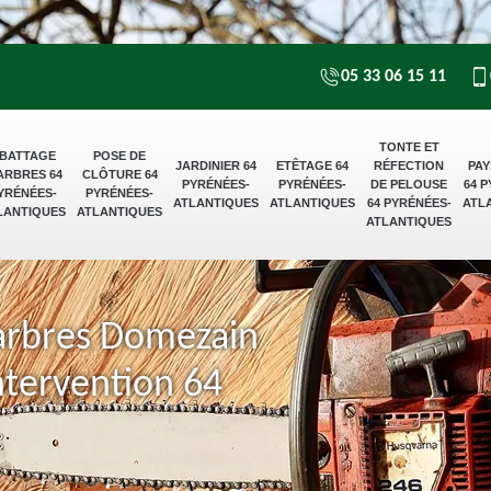
05 33 06 15 11
TONTE ET
BATTAGE
POSE DE
JARDINIER 64
ETÊTAGE 64
RÉFECTION
PAY
ARBRES 64
CLÔTURE 64
PYRÉNÉES-
PYRÉNÉES-
DE PELOUSE
64 
YRÉNÉES-
PYRÉNÉES-
ATLANTIQUES
ATLANTIQUES
64 PYRÉNÉES-
ATL
LANTIQUES
ATLANTIQUES
ATLANTIQUES
'arbres Domezain
ntervention 64