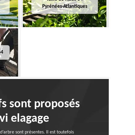
Pyrénées-Atlantiques
64
ifs sont proposés
evi elagage
arbre sont présentes. Il est toutefois