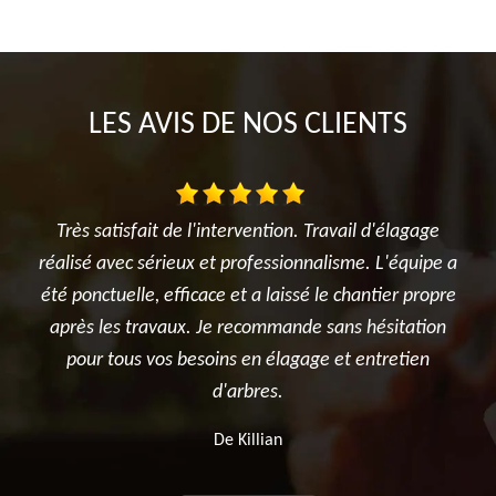
LES AVIS DE NOS CLIENTS
gage
Je suis ravi des travaux réalisés dans mon jardin entre
uipe a
l'élagage du cerisier, l'entretien des rosiers, la tonte
r
propre
et surtout le terrassement et la création du jardin
é
ation
potager. Je recommande sincèrement cette
ien
entreprise.
De Ben