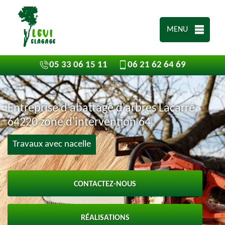
MENU
05 33 06 15 11
06 21 62 64 69
Entreprise d'abattage d'arbres Lacarre
64220 zone d'intervention 64
Travaux avec nacelle
CONTACTEZ-NOUS
RÉALISATIONS