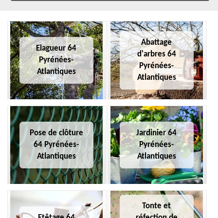
Abattage
Elagueur 64
d'arbres 64
Pyrénées-
Pyrénées-
Atlantiques
Atlantiques
Pose de clôture
Jardinier 64
64 Pyrénées-
Pyrénées-
Atlantiques
Atlantiques
Tonte et
Etêtage 64
réfection de