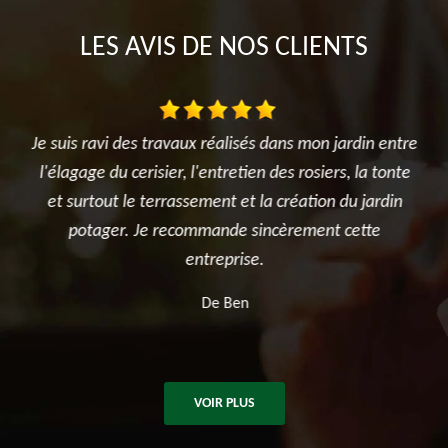
LES AVIS DE NOS CLIENTS
ge
Je suis ravi des travaux réalisés dans mon jardin entre
T
pe a
l'élagage du cerisier, l'entretien des rosiers, la tonte
réa
opre
et surtout le terrassement et la création du jardin
été
ion
potager. Je recommande sincèrement cette
ap
n
entreprise.
De Ben
VOIR PLUS