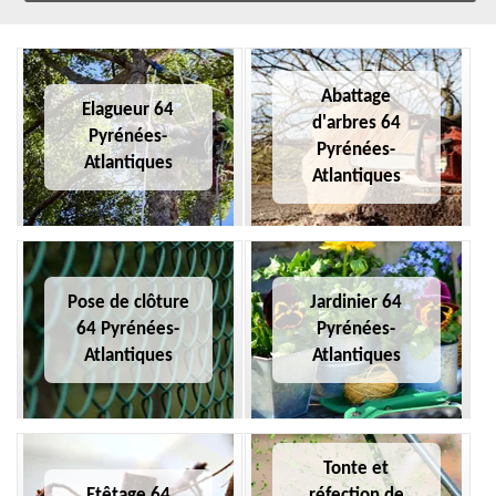
Abattage
Elagueur 64
d'arbres 64
Pyrénées-
Pyrénées-
Atlantiques
Atlantiques
Pose de clôture
Jardinier 64
64 Pyrénées-
Pyrénées-
Atlantiques
Atlantiques
Tonte et
Etêtage 64
réfection de