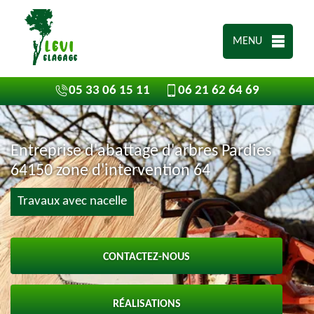
MENU
05 33 06 15 11
06 21 62 64 69
Entreprise d'abattage d'arbres Pardies
64150 zone d'intervention 64
Travaux avec nacelle
CONTACTEZ-NOUS
RÉALISATIONS