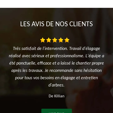
LES AVIS DE NOS CLIENTS
agage
Je suis ravi des travaux réalisés dans mon jardin entre
quipe a
l'élagage du cerisier, l'entretien des rosiers, la tonte
r propre
et surtout le terrassement et la création du jardin
tation
potager. Je recommande sincèrement cette
tien
entreprise.
De Ben