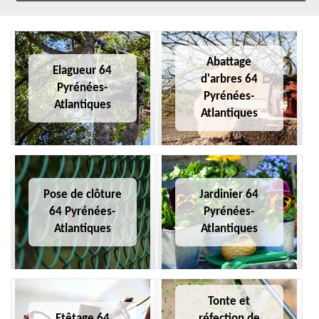
Abattage
Elagueur 64
d'arbres 64
Pyrénées-
Pyrénées-
Atlantiques
Atlantiques
Pose de clôture
Jardinier 64
64 Pyrénées-
Pyrénées-
Atlantiques
Atlantiques
Tonte et
Etêtage 64
réfection de