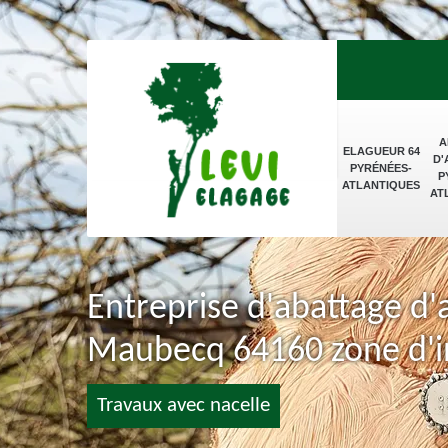
A
ELAGUEUR 64
D'
PYRÉNÉES-
P
ATLANTIQUES
AT
Entreprise d'abattage d'
Maubecq 64160 zone d'i
Travaux avec nacelle