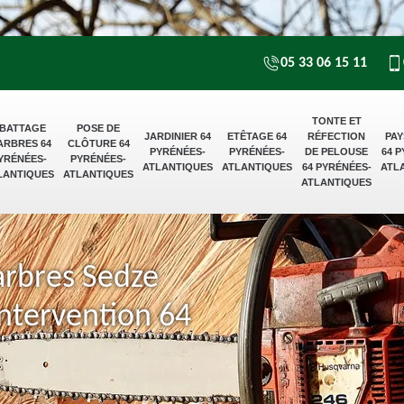
05 33 06 15 11
TONTE ET
BATTAGE
POSE DE
JARDINIER 64
ETÊTAGE 64
RÉFECTION
PAY
ARBRES 64
CLÔTURE 64
PYRÉNÉES-
PYRÉNÉES-
DE PELOUSE
64 
YRÉNÉES-
PYRÉNÉES-
ATLANTIQUES
ATLANTIQUES
64 PYRÉNÉES-
ATL
LANTIQUES
ATLANTIQUES
ATLANTIQUES
arbres Sedze
ntervention 64