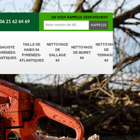
ON VOUS RAPPELLE GRATUITEMENT
06 21 62 64 69
TAILLE DE
NETTOYAGE
NETTOYAGE
SAGISTE
NETTOYAGE
HAIES 64
DE
DE
PYRÉNÉES-
DE MURET
PYRÉNÉES-
DALLAGE
TERRASSE
ANTIQUES
64
ATLANTIQUES
64
64