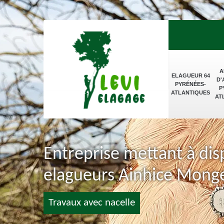
A
ELAGUEUR 64
D'
PYRÉNÉES-
P
ATLANTIQUES
AT
Entreprise mettant à dis
elagueurs Ainhice Mong
Travaux avec nacelle