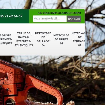
ON VOUS RAPPELLE GRATUITEMENT
06 21 62 64 69
TAILLE DE
NETTOYAGE
NETTOYAGE
SAGISTE
NETTOYAGE
HAIES 64
DE
DE
PYRÉNÉES-
DE MURET
PYRÉNÉES-
DALLAGE
TERRASSE
ANTIQUES
64
ATLANTIQUES
64
64