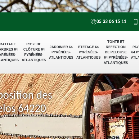
05 33 06 15 11
TONTE ET
BATTAGE
POSE DE
JARDINIER 64
ETÊTAGE 64
RÉFECTION
PAY
ARBRES 64
CLÔTURE 64
PYRÉNÉES-
PYRÉNÉES-
DE PELOUSE
64 
YRÉNÉES-
PYRÉNÉES-
ATLANTIQUES
ATLANTIQUES
64 PYRÉNÉES-
ATL
LANTIQUES
ATLANTIQUES
ATLANTIQUES
position des
elos 64220