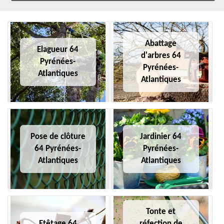
Abattage
Elagueur 64
d'arbres 64
Pyrénées-
Pyrénées-
Atlantiques
Atlantiques
Pose de clôture
Jardinier 64
64 Pyrénées-
Pyrénées-
Atlantiques
Atlantiques
Tonte et
Etêtage 64
réfection de