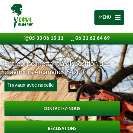
MENU
05 33 06 15 11
06 21 62 64 69
Entreprise mettant à disposition des
elagueurs Arcangues 64200
Travaux avec nacelle
CONTACTEZ-NOUS
RÉALISATIONS