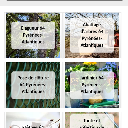
Abattage
Elagueur 64
d'arbres 64
Pyrénées-
Pyrénées-
Atlantiques
Atlantiques
Pose de clôture
Jardinier 64
64 Pyrénées-
Pyrénées-
Atlantiques
Atlantiques
Tonte et
Etêtage 64
réfection de