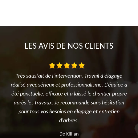
LES AVIS DE NOS CLIENTS
ention. Travail d'élagage
Je suis ravi des travaux réalisés dan
fessionnalisme. L'équipe a
l'élagage du cerisier, l'entretien des
a laissé le chantier propre
et surtout le terrassement et la cr
ommande sans hésitation
potager. Je recommande sincèr
n élagage et entretien
entreprise.
res.
De Ben
lian