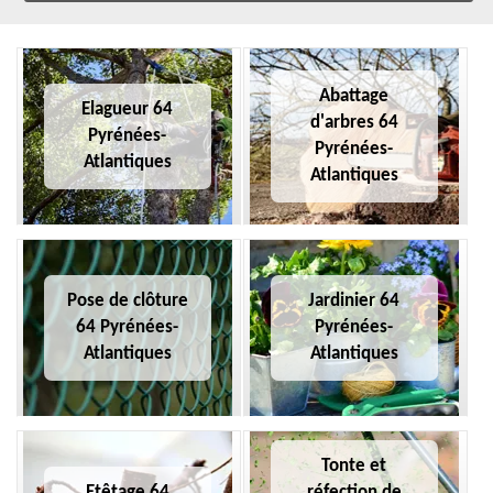
Abattage
Elagueur 64
d'arbres 64
Pyrénées-
Pyrénées-
Atlantiques
Atlantiques
Pose de clôture
Jardinier 64
64 Pyrénées-
Pyrénées-
Atlantiques
Atlantiques
Tonte et
Etêtage 64
réfection de