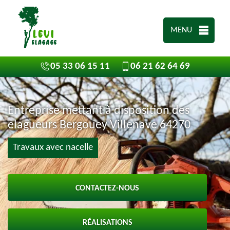
MENU
05 33 06 15 11
06 21 62 64 69
Entreprise mettant à disposition des
elagueurs Bergouey Villenave 64270
Travaux avec nacelle
CONTACTEZ-NOUS
RÉALISATIONS