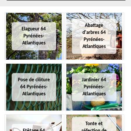
Abattage
Elagueur 64
d'arbres 64
Pyrénées-
Pyrénées-
Atlantiques
Atlantiques
Pose de clôture
Jardinier 64
64 Pyrénées-
Pyrénées-
Atlantiques
Atlantiques
Tonte et
Etêtage 64
réfection de