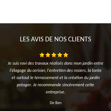
LES AVIS DE NOS CLIENTS
aux réalisés dans mon jardin entre
Très satisfait de l'interven
 l'entretien des rosiers, la tonte
réalisé avec sérieux et profe
ssement et la création du jardin
été ponctuelle, efficace et a 
ommande sincèrement cette
après les travaux. Je recom
entreprise.
pour tous vos besoins en 
d'arbre
De Ben
De Killi