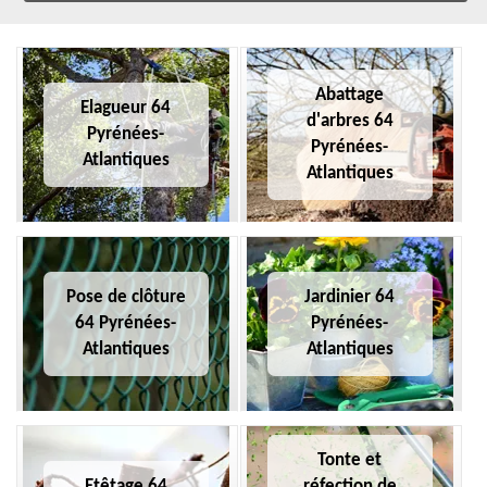
Abattage
Elagueur 64
d'arbres 64
Pyrénées-
Pyrénées-
Atlantiques
Atlantiques
Pose de clôture
Jardinier 64
64 Pyrénées-
Pyrénées-
Atlantiques
Atlantiques
Tonte et
Etêtage 64
réfection de