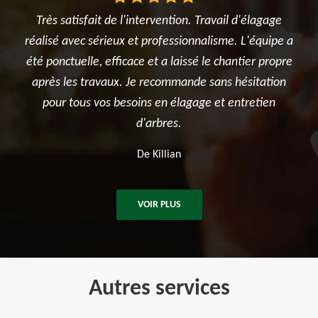
n. Travail d'élagage
Je suis ravi des travaux réalisés dans mo
onnalisme. L'équipe a
l'élagage du cerisier, l'entretien des rosi
ssé le chantier propre
et surtout le terrassement et la créatio
nde sans hésitation
potager. Je recommande sincèremen
agage et entretien
entreprise.
De Ben
VOIR PLUS
Autres services