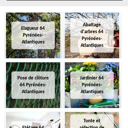
Abattage
Elagueur 64
d'arbres 64
Pyrénées-
Pyrénées-
Atlantiques
Atlantiques
Pose de clôture
Jardinier 64
64 Pyrénées-
Pyrénées-
Atlantiques
Atlantiques
Tonte et
Etêtage 64
réfection de