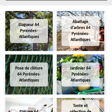
Abattage
Elagueur 64
d'arbres 64
Pyrénées-
Pyrénées-
Atlantiques
Atlantiques
Pose de clôture
Jardinier 64
64 Pyrénées-
Pyrénées-
Atlantiques
Atlantiques
Tonte et
Etêtage 64
réfection de