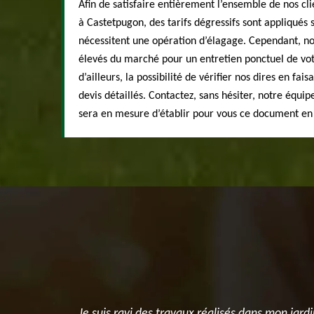
Afin de satisfaire entièrement l’ensemble de nos cli
à Castetpugon, des tarifs dégressifs sont appliqués 
nécessitent une opération d’élagage. Cependant, n
élevés du marché pour un entretien ponctuel de vot
d’ailleurs, la possibilité de vérifier nos dires en fa
devis détaillés. Contactez, sans hésiter, notre équip
sera en mesure d’établir pour vous ce document en
 après
Je suis ravi des travaux réalisés dans mon jardin entr