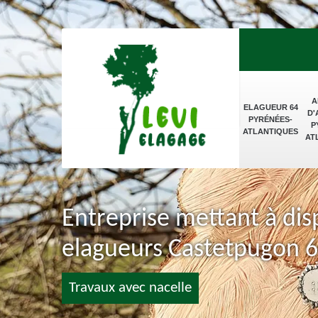
A
ELAGUEUR 64
D'
PYRÉNÉES-
P
ATLANTIQUES
AT
Entreprise mettant à dis
elagueurs Castetpugon 
Travaux avec nacelle