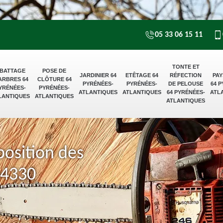
05 33 06 15 11
TONTE ET
BATTAGE
POSE DE
JARDINIER 64
ETÊTAGE 64
RÉFECTION
PAY
ARBRES 64
CLÔTURE 64
PYRÉNÉES-
PYRÉNÉES-
DE PELOUSE
64 
YRÉNÉES-
PYRÉNÉES-
ATLANTIQUES
ATLANTIQUES
64 PYRÉNÉES-
ATL
LANTIQUES
ATLANTIQUES
ATLANTIQUES
position des
64330