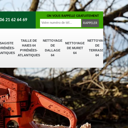
ON VOUS RAPPELLE GRATUITEMENT
06 21 62 64 69
TAILLE DE
NETTOYAGE
NETTOYAGE
SAGISTE
NETTOYAGE
HAIES 64
DE
DE
PYRÉNÉES-
DE MURET
PYRÉNÉES-
DALLAGE
TERRASSE
ANTIQUES
64
ATLANTIQUES
64
64