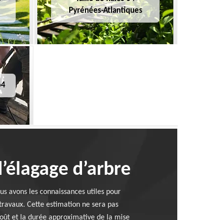
Pyrénées-Atlantiques
64
’élagage d’arbre
s avons les connaissances utiles pour
 travaux. Cette estimation ne sera pas
oût et la durée approximative de la mise