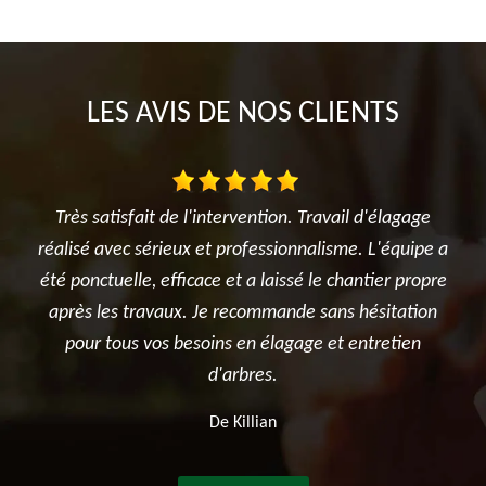
LES AVIS DE NOS CLIENTS
lagage
Je suis ravi des travaux réalisés dans mon jardin entre
équipe a
l'élagage du cerisier, l'entretien des rosiers, la tonte
r propre
et surtout le terrassement et la création du jardin
tation
potager. Je recommande sincèrement cette
tien
entreprise.
De Ben