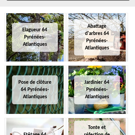
Abattage
Elagueur 64
d'arbres 64
Pyrénées-
Pyrénées-
Atlantiques
Atlantiques
Pose de clôture
Jardinier 64
64 Pyrénées-
Pyrénées-
Atlantiques
Atlantiques
Tonte et
Etêtage 64
réfection de