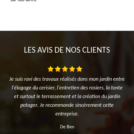
sur nos tarifs.
LES AVIS DE NOS CLIENTS
x réalisés dans mon jardin entre
Très satisfait de l'interventi
'entretien des rosiers, la tonte
réalisé avec sérieux et profess
ement et la création du jardin
été ponctuelle, efficace et a la
mmande sincèrement cette
après les travaux. Je recomm
ntreprise.
pour tous vos besoins en él
d'arbres.
De Ben