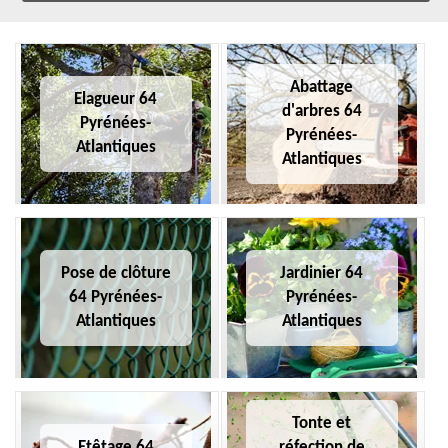
Abattage
Elagueur 64
d'arbres 64
Pyrénées-
Pyrénées-
Atlantiques
Atlantiques
Pose de clôture
Jardinier 64
64 Pyrénées-
Pyrénées-
Atlantiques
Atlantiques
Tonte et
Etêtage 64
réfection de