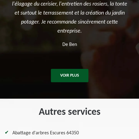
en des rosiers, la tonte
réalisé avec sérieux et professionnalis
 la création du jardin
été ponctuelle, efficace et a laissé le 
sincèrement cette
après les travaux. Je recommande san
e.
pour tous vos besoins en élagage et
d'arbres.
De Killian
VOIR PLUS
Autres services
Abattage d'arbres Escures 64350