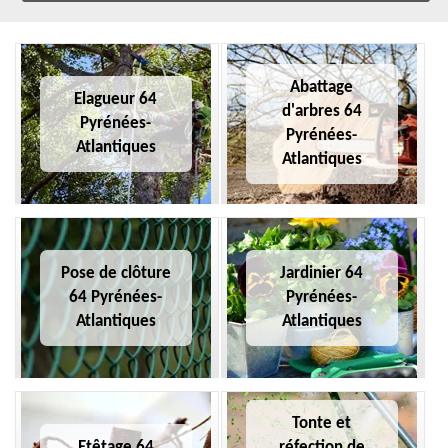
Abattage
Elagueur 64
d'arbres 64
Pyrénées-
Pyrénées-
Atlantiques
Atlantiques
Pose de clôture
Jardinier 64
64 Pyrénées-
Pyrénées-
Atlantiques
Atlantiques
Tonte et
Etêtage 64
réfection de