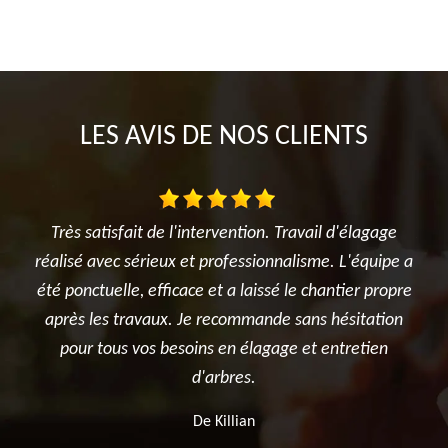
LES AVIS DE NOS CLIENTS
gage
Je suis ravi des travaux réalisés dans mon jardin entre
uipe a
l'élagage du cerisier, l'entretien des rosiers, la tonte
ré
propre
et surtout le terrassement et la création du jardin
ét
tion
potager. Je recommande sincèrement cette
en
entreprise.
De Ben