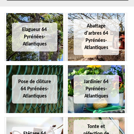
Abattage
Elagueur 64
d'arbres 64
Pyrénées-
Pyrénées-
Atlantiques
Atlantiques
Pose de clôture
Jardinier 64
64 Pyrénées-
Pyrénées-
Atlantiques
Atlantiques
Tonte et
Etêtage 64
réfection de