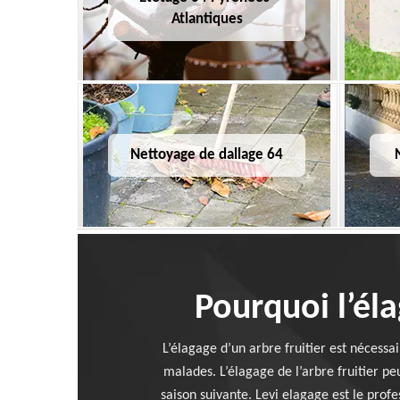
Atlantiques
Nettoyage de dallage 64
Pourquoi l’éla
L’élagage d’un arbre fruitier est nécessa
malades. L’élagage de l’arbre fruitier peu
saison suivante. Levi elagage est le prof