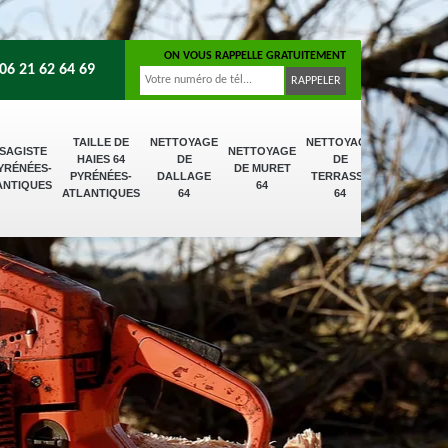
ON VOUS RAPPELLE GRATUITEMENT
06 21 62 64 69
TAILLE DE
NETTOYAGE
NETTOYAGE
SAGISTE
NETTOYAGE
HAIES 64
DE
DE
PYRÉNÉES-
DE MURET
PYRÉNÉES-
DALLAGE
TERRASSE
ANTIQUES
64
ATLANTIQUES
64
64