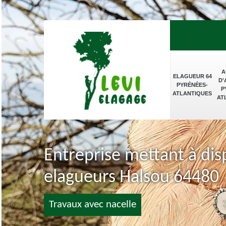
A
ELAGUEUR 64
D'
PYRÉNÉES-
P
ATLANTIQUES
AT
Entreprise mettant à dis
elagueurs Halsou 64480
Travaux avec nacelle