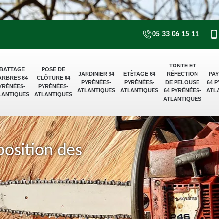
05 33 06 15 11
TONTE ET
BATTAGE
POSE DE
JARDINIER 64
ETÊTAGE 64
RÉFECTION
PAY
ARBRES 64
CLÔTURE 64
PYRÉNÉES-
PYRÉNÉES-
DE PELOUSE
64 
YRÉNÉES-
PYRÉNÉES-
ATLANTIQUES
ATLANTIQUES
64 PYRÉNÉES-
ATL
LANTIQUES
ATLANTIQUES
ATLANTIQUES
position des