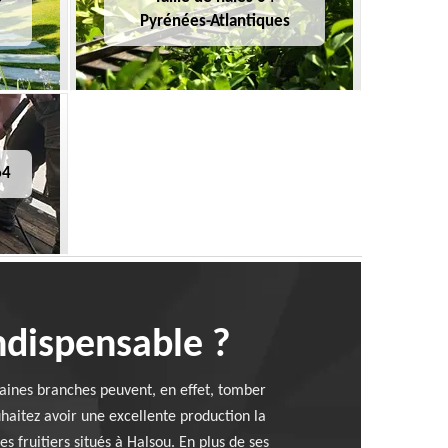
Pyrénées-Atlantiques
64
indispensable ?
rtaines branches peuvent, en effet, tomber
ouhaitez avoir une excellente production la
 fruitiers situés à Halsou. En plus de ses