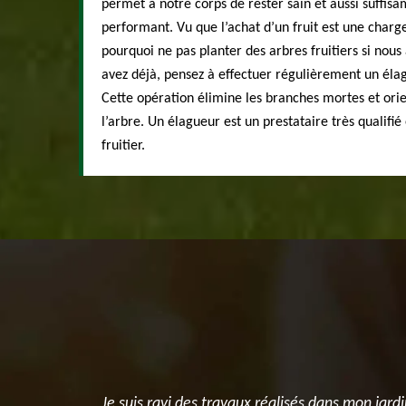
permet à notre corps de rester sain et aussi suffis
performant. Vu que l’achat d’un fruit est une charg
pourquoi ne pas planter des arbres fruitiers si nous 
avez déjà, pensez à effectuer régulièrement un élag
Cette opération élimine les branches mortes et or
l’arbre. Un élagueur est un prestataire très qualifi
fruitier.
 après
Je suis ravi des travaux réalisés dans mon jardin entr