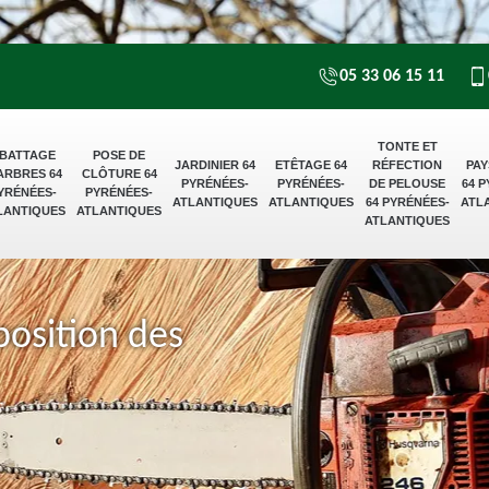
05 33 06 15 11
TONTE ET
BATTAGE
POSE DE
JARDINIER 64
ETÊTAGE 64
RÉFECTION
PAY
ARBRES 64
CLÔTURE 64
PYRÉNÉES-
PYRÉNÉES-
DE PELOUSE
64 
YRÉNÉES-
PYRÉNÉES-
ATLANTIQUES
ATLANTIQUES
64 PYRÉNÉES-
ATL
LANTIQUES
ATLANTIQUES
ATLANTIQUES
position des