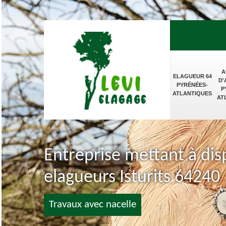
A
ELAGUEUR 64
D'
PYRÉNÉES-
P
ATLANTIQUES
AT
Entreprise mettant à dis
elagueurs Isturits 64240
Travaux avec nacelle