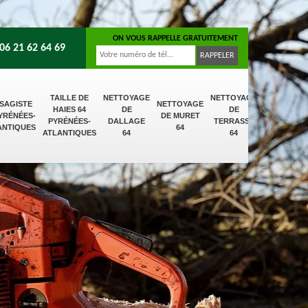
ON VOUS RAPPELLE GRATUITEMENT
06 21 62 64 69
TAILLE DE
NETTOYAGE
NETTOYAGE
SAGISTE
NETTOYAGE
HAIES 64
DE
DE
PYRÉNÉES-
DE MURET
PYRÉNÉES-
DALLAGE
TERRASSE
ANTIQUES
64
ATLANTIQUES
64
64