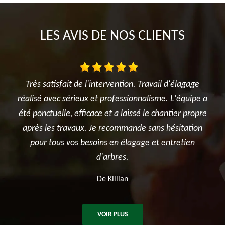
LES AVIS DE NOS CLIENTS
d'élagage
Je suis ravi des travaux réalisés dans mon jardin ent
L'équipe a
l'élagage du cerisier, l'entretien des rosiers, la tont
tier propre
et surtout le terrassement et la création du jardin
ésitation
potager. Je recommande sincèrement cette
tretien
entreprise.
De Ben
VOIR PLUS