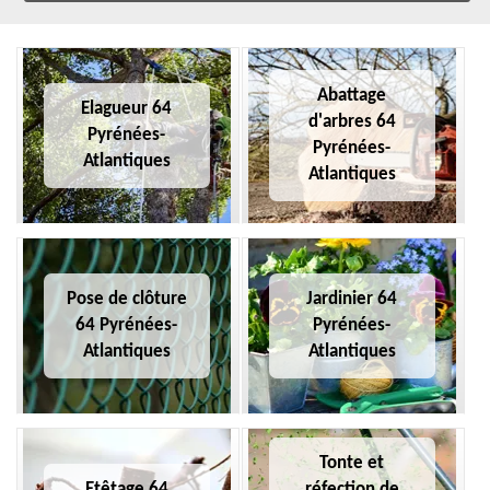
Abattage
Elagueur 64
d'arbres 64
Pyrénées-
Pyrénées-
Atlantiques
Atlantiques
Pose de clôture
Jardinier 64
64 Pyrénées-
Pyrénées-
Atlantiques
Atlantiques
Tonte et
Etêtage 64
réfection de