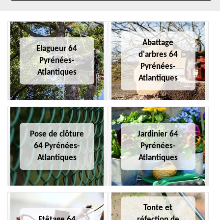
Abattage
Elagueur 64
d'arbres 64
Pyrénées-
Pyrénées-
Atlantiques
Atlantiques
Pose de clôture
Jardinier 64
64 Pyrénées-
Pyrénées-
Atlantiques
Atlantiques
Tonte et
Etêtage 64
réfection de