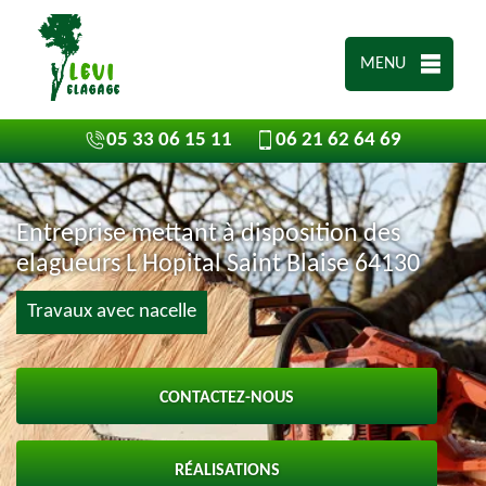
MENU
05 33 06 15 11
06 21 62 64 69
Entreprise mettant à disposition des
elagueurs L Hopital Saint Blaise 64130
Travaux avec nacelle
CONTACTEZ-NOUS
RÉALISATIONS