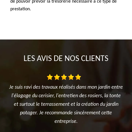
de pouvoir prévoir la trésorerie nécessaire à ce type de
prestation.
LES AVIS DE NOS CLIENTS
rdin entre
Très satisfait de l'intervention. Travail d'élagage
, la tonte
réalisé avec sérieux et professionnalisme. L'équipe 
u jardin
été ponctuelle, efficace et a laissé le chantier propre
ette
après les travaux. Je recommande sans hésitation
pour tous vos besoins en élagage et entretien
d'arbres.