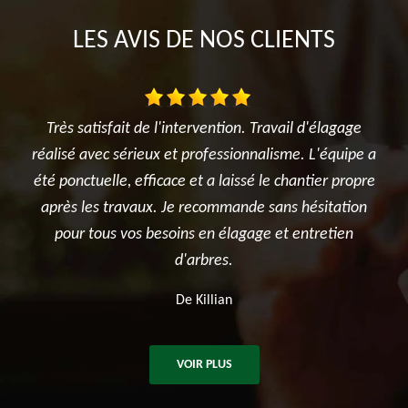
LES AVIS DE NOS CLIENTS
agage
Je suis ravi des travaux réalisés dans mon jardin entre
quipe a
l'élagage du cerisier, l'entretien des rosiers, la tonte
 propre
et surtout le terrassement et la création du jardin
ation
potager. Je recommande sincèrement cette
tien
entreprise.
De Ben
VOIR PLUS