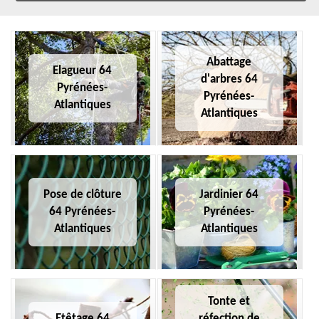
Abattage
Elagueur 64
d'arbres 64
Pyrénées-
Pyrénées-
Atlantiques
Atlantiques
Pose de clôture
Jardinier 64
64 Pyrénées-
Pyrénées-
Atlantiques
Atlantiques
Tonte et
Etêtage 64
réfection de