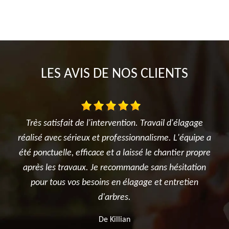
LES AVIS DE NOS CLIENTS
agage
Je suis ravi des travaux réalisés dans mon jardin entre
quipe a
l'élagage du cerisier, l'entretien des rosiers, la tonte
r propre
et surtout le terrassement et la création du jardin
tation
potager. Je recommande sincèrement cette
tien
entreprise.
De Ben