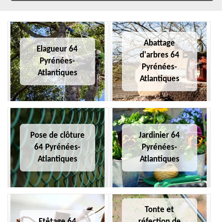
Abattage
Elagueur 64
d'arbres 64
Pyrénées-
Pyrénées-
Atlantiques
Atlantiques
Pose de clôture
Jardinier 64
64 Pyrénées-
Pyrénées-
Atlantiques
Atlantiques
Tonte et
Etêtage 64
réfection de