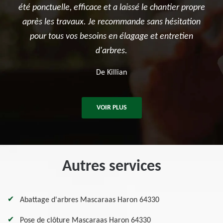
sé le chantier propre
et surtout le terrassement et la création
de sans hésitation
potager. Je recommande sincèrement
age et entretien
entreprise.
De Ben
VOIR PLUS
Autres services
Abattage d'arbres Mascaraas Haron 64330
Pose de clôture Mascaraas Haron 64330