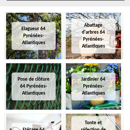
Abattage
Elagueur 64
d'arbres 64
Pyrénées-
Pyrénées-
Atlantiques
Atlantiques
Pose de clôture
Jardinier 64
64 Pyrénées-
Pyrénées-
Atlantiques
Atlantiques
Tonte et
Etêtage 64
réfection de