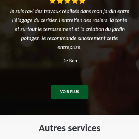
jardin entre
Très satisfait de l'intervention. Travail d'élagage
s, la tonte
réalisé avec sérieux et professionnalisme. L'équipe
 du jardin
été ponctuelle, efficace et a laissé le chantier prop
 cette
après les travaux. Je recommande sans hésitatio
pour tous vos besoins en élagage et entretien
d'arbres.
De Killian
VOIR PLUS
Autres services