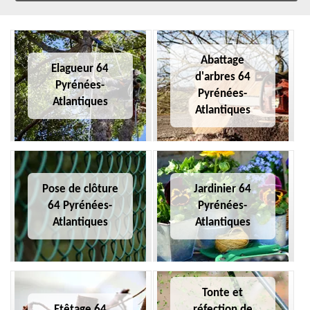
Abattage
Elagueur 64
d'arbres 64
Pyrénées-
Pyrénées-
Atlantiques
Atlantiques
Pose de clôture
Jardinier 64
64 Pyrénées-
Pyrénées-
Atlantiques
Atlantiques
Tonte et
Etêtage 64
réfection de