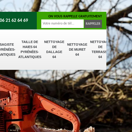
ON VOUS RAPPELLE GRATUITEMENT
06 21 62 64 69
TAILLE DE
NETTOYAGE
NETTOYAGE
SAGISTE
NETTOYAGE
HAIES 64
DE
DE
PYRÉNÉES-
DE MURET
PYRÉNÉES-
DALLAGE
TERRASSE
ANTIQUES
64
ATLANTIQUES
64
64