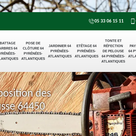
05 33 06 15 11
TONTE ET
BATTAGE
POSE DE
JARDINIER 64
ETÊTAGE 64
RÉFECTION
PAY
ARBRES 64
CLÔTURE 64
PYRÉNÉES-
PYRÉNÉES-
DE PELOUSE
64 
YRÉNÉES-
PYRÉNÉES-
ATLANTIQUES
ATLANTIQUES
64 PYRÉNÉES-
ATL
LANTIQUES
ATLANTIQUES
ATLANTIQUES
position des
usse 64450