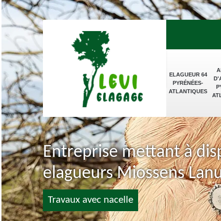
A
ELAGUEUR 64
D'
PYRÉNÉES-
P
ATLANTIQUES
AT
Entreprise mettant à dis
elagueurs Miossens Lan
Travaux avec nacelle