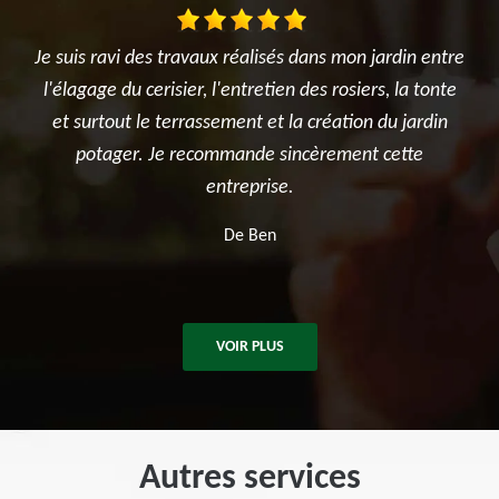
rdin entre
Très satisfait de l'intervention. Travail d'élagage
, la tonte
réalisé avec sérieux et professionnalisme. L'équipe 
u jardin
été ponctuelle, efficace et a laissé le chantier propre
ette
après les travaux. Je recommande sans hésitation
pour tous vos besoins en élagage et entretien
d'arbres.
De Killian
VOIR PLUS
Autres services