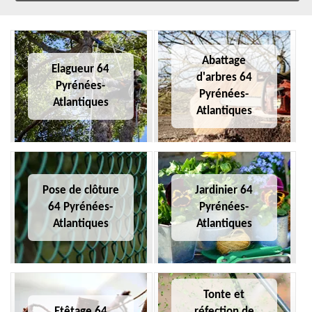
Abattage
Elagueur 64
d'arbres 64
Pyrénées-
Pyrénées-
Atlantiques
Atlantiques
Pose de clôture
Jardinier 64
64 Pyrénées-
Pyrénées-
Atlantiques
Atlantiques
Tonte et
Etêtage 64
réfection de