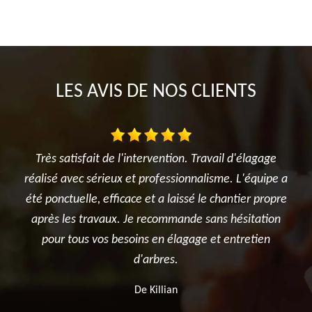
LES AVIS DE NOS CLIENTS
lagage
Je suis ravi des travaux réalisés dans mon jardin entre
équipe a
l'élagage du cerisier, l'entretien des rosiers, la tonte
r propre
et surtout le terrassement et la création du jardin
tation
potager. Je recommande sincèrement cette
tien
entreprise.
De Ben