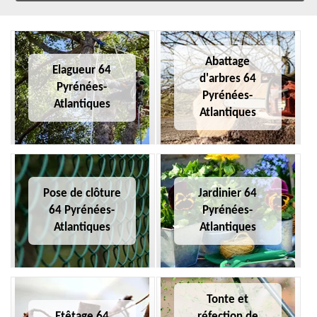
Abattage
Elagueur 64
d'arbres 64
Pyrénées-
Pyrénées-
Atlantiques
Atlantiques
Pose de clôture
Jardinier 64
64 Pyrénées-
Pyrénées-
Atlantiques
Atlantiques
Tonte et
Etêtage 64
réfection de