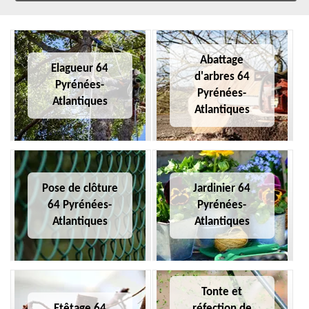
Abattage
Elagueur 64
d'arbres 64
Pyrénées-
Pyrénées-
Atlantiques
Atlantiques
Pose de clôture
Jardinier 64
64 Pyrénées-
Pyrénées-
Atlantiques
Atlantiques
Tonte et
Etêtage 64
réfection de