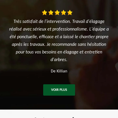
ion. Travail d'élagage
Je suis ravi des travaux réalisés dans m
sionnalisme. L'équipe a
l'élagage du cerisier, l'entretien des ro
aissé le chantier propre
et surtout le terrassement et la créat
ande sans hésitation
potager. Je recommande sincèrem
lagage et entretien
entreprise.
.
De Ben
n
VOIR PLUS