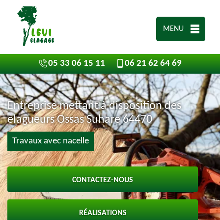
MENU
05 33 06 15 11
06 21 62 64 69
Entreprise mettant à disposition des
elagueurs Ossas Suhare 64470
Travaux avec nacelle
CONTACTEZ-NOUS
RÉALISATIONS