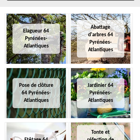
Abattage
Elagueur 64
d'arbres 64
Pyrénées-
Pyrénées-
Atlantiques
Atlantiques
Pose de clôture
Jardinier 64
64 Pyrénées-
Pyrénées-
Atlantiques
Atlantiques
Tonte et
Etêtage 64
réfection de