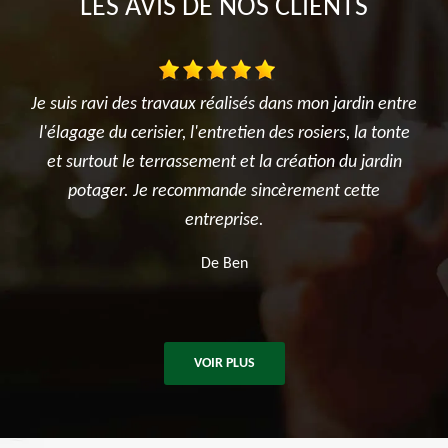
LES AVIS DE NOS CLIENTS
 entre
Très satisfait de l'intervention. Travail d'élagage
Je 
tonte
réalisé avec sérieux et professionnalisme. L'équipe a
l'
rdin
été ponctuelle, efficace et a laissé le chantier propre
e
après les travaux. Je recommande sans hésitation
pour tous vos besoins en élagage et entretien
d'arbres.
De Killian
VOIR PLUS