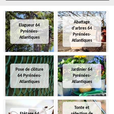
Abattage
Elagueur 64
d'arbres 64
Pyrénées-
Pyrénées-
Atlantiques
Atlantiques
Pose de clôture
Jardinier 64
64 Pyrénées-
Pyrénées-
Atlantiques
Atlantiques
Tonte et
Etêtage 64
réfection de