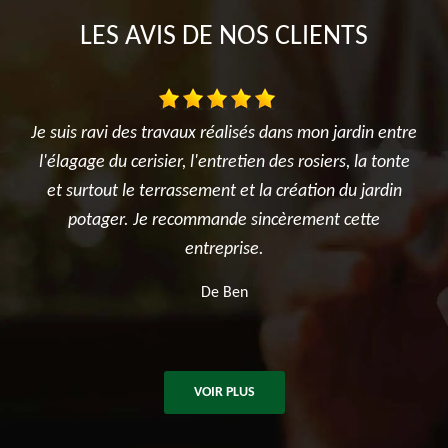
LES AVIS DE NOS CLIENTS
vaux réalisés dans mon jardin entre
Très satisfait de l'interv
r, l'entretien des rosiers, la tonte
réalisé avec sérieux et pro
rassement et la création du jardin
été ponctuelle, efficace et 
ecommande sincèrement cette
après les travaux. Je rec
entreprise.
pour tous vos besoins e
d'arb
De Ben
De Kil
VOIR PLUS