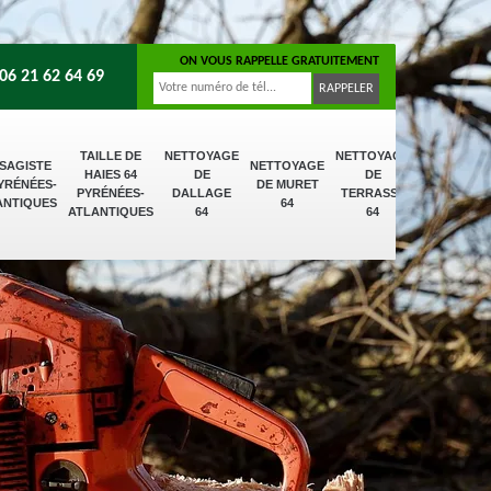
ON VOUS RAPPELLE GRATUITEMENT
06 21 62 64 69
TAILLE DE
NETTOYAGE
NETTOYAGE
SAGISTE
NETTOYAGE
HAIES 64
DE
DE
PYRÉNÉES-
DE MURET
PYRÉNÉES-
DALLAGE
TERRASSE
ANTIQUES
64
ATLANTIQUES
64
64