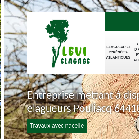
A
ELAGUEUR 64
D'
PYRÉNÉES-
P
ATLANTIQUES
AT
Entreprise mettant à dis
elagueurs Pouliacq 6441
Travaux avec nacelle