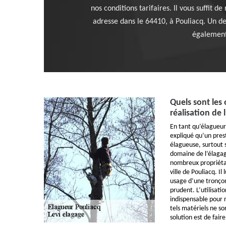
nos conditions tarifaires. Il vous suffit d
adresse dans le 64410, à Pouliacq. Un d
également 
Quels sont les 
réalisation de 
En tant qu’élagueur
expliqué qu’un pres
élagueuse, surtout s
domaine de l’élagag
nombreux propriétai
ville de Pouliacq. Il
usage d’une tronçon
prudent. L’utilisati
indispensable pour r
tels matériels ne so
solution est de fair