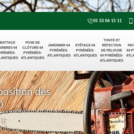
05 33 06 15 11
TONTE ET
BATTAGE
POSE DE
JARDINIER 64
ETÊTAGE 64
RÉFECTION
PAY
ARBRES 64
CLÔTURE 64
PYRÉNÉES-
PYRÉNÉES-
DE PELOUSE
64 
YRÉNÉES-
PYRÉNÉES-
ATLANTIQUES
ATLANTIQUES
64 PYRÉNÉES-
ATL
LANTIQUES
ATLANTIQUES
ATLANTIQUES
position des
0