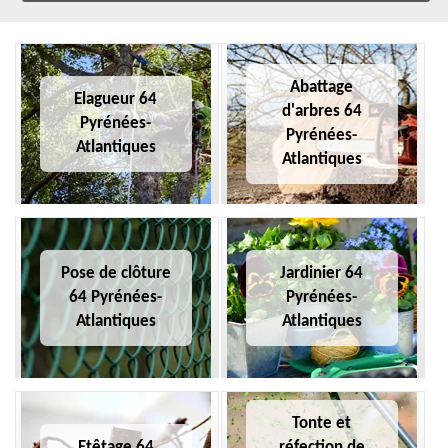
Abattage
Elagueur 64
d'arbres 64
Pyrénées-
Pyrénées-
Atlantiques
Atlantiques
Pose de clôture
Jardinier 64
64 Pyrénées-
Pyrénées-
Atlantiques
Atlantiques
Tonte et
Etêtage 64
réfection de