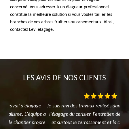
concerné. Vous adresser à un élagueur professionnel
constitue la meilleure solution si vous voulez tailler les
branches de vos arbres fruitiers ou ornementaux. Ainsi,
contactez Levi elagage.
LES AVIS DE NOS CLIENTS
ge
Je suis ravi des travaux réalisés dans mon jardin entre
T
pe a
l'élagage du cerisier, l'entretien des rosiers, la tonte
réa
opre
et surtout le terrassement et la création du jardin
été