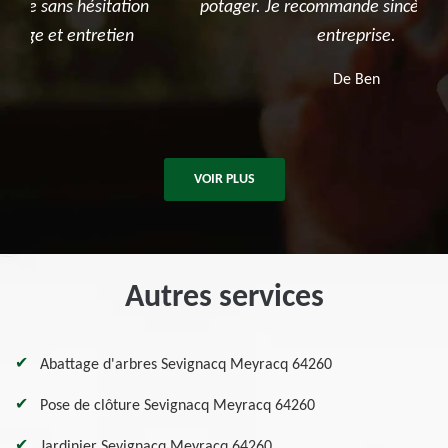
ion
potager. Je recommande sincèrement cette
ap
n
entreprise.
De Ben
VOIR PLUS
Autres services
Abattage d'arbres Sevignacq Meyracq 64260
Pose de clôture Sevignacq Meyracq 64260
Jardinier Sevignacq Meyracq 64260