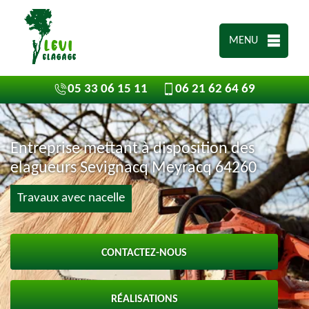
MENU
05 33 06 15 11
06 21 62 64 69
Entreprise mettant à disposition des
elagueurs Sevignacq Meyracq 64260
Travaux avec nacelle
CONTACTEZ-NOUS
RÉALISATIONS