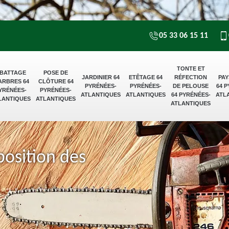
05 33 06 15 11
TONTE ET
BATTAGE
POSE DE
JARDINIER 64
ETÊTAGE 64
RÉFECTION
PAY
ARBRES 64
CLÔTURE 64
PYRÉNÉES-
PYRÉNÉES-
DE PELOUSE
64 
YRÉNÉES-
PYRÉNÉES-
ATLANTIQUES
ATLANTIQUES
64 PYRÉNÉES-
ATL
LANTIQUES
ATLANTIQUES
ATLANTIQUES
position des