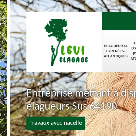
A
ELAGUEUR 64
D'
PYRÉNÉES-
P
ATLANTIQUES
AT
Entreprise mettant à dis
elagueurs Sus 64190
Travaux avec nacelle