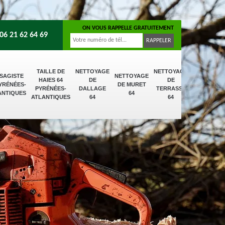
ON VOUS RAPPELLE GRATUITEMENT
06 21 62 64 69
TAILLE DE
NETTOYAGE
NETTOYAGE
SAGISTE
NETTOYAGE
HAIES 64
DE
DE
PYRÉNÉES-
DE MURET
PYRÉNÉES-
DALLAGE
TERRASSE
ANTIQUES
64
ATLANTIQUES
64
64