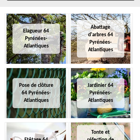
Abattage
Elagueur 64
d'arbres 64
Pyrénées-
Pyrénées-
Atlantiques
Atlantiques
Pose de clôture
Jardinier 64
64 Pyrénées-
Pyrénées-
Atlantiques
Atlantiques
Tonte et
Etêtage 64
réfection de