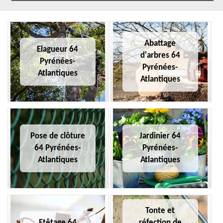
Abattage
Elagueur 64
d'arbres 64
Pyrénées-
Pyrénées-
Atlantiques
Atlantiques
Pose de clôture
Jardinier 64
64 Pyrénées-
Pyrénées-
Atlantiques
Atlantiques
Tonte et
Etêtage 64
réfection de