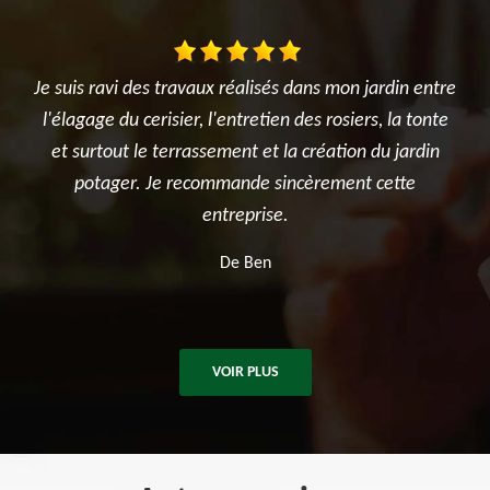
 dans mon jardin entre
Très satisfait de l'intervention. Travai
n des rosiers, la tonte
réalisé avec sérieux et professionnalism
a création du jardin
été ponctuelle, efficace et a laissé le ch
ncèrement cette
après les travaux. Je recommande sans
.
pour tous vos besoins en élagage et 
d'arbres.
De Killian
VOIR PLUS