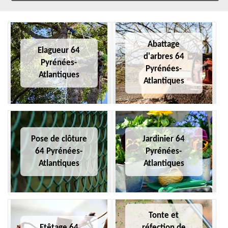
Abattage
Elagueur 64
d'arbres 64
Pyrénées-
Pyrénées-
Atlantiques
Atlantiques
Pose de clôture
Jardinier 64
64 Pyrénées-
Pyrénées-
Atlantiques
Atlantiques
Tonte et
Etêtage 64
réfection de