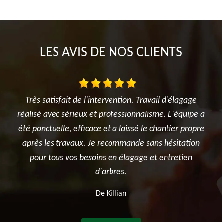
LES AVIS DE NOS CLIENTS
vention. Travail d'élagage
Je suis ravi des travaux réalisés da
ofessionnalisme. L'équipe a
l'élagage du cerisier, l'entretien de
 a laissé le chantier propre
et surtout le terrassement et la c
ecommande sans hésitation
potager. Je recommande sinc
en élagage et entretien
entreprise.
bres.
De Ben
illian