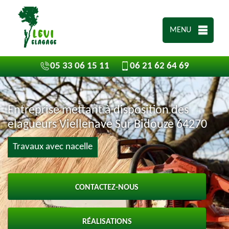
MENU
05 33 06 15 11
06 21 62 64 69
Entreprise mettant à disposition des
elagueurs Viellenave Sur Bidouze 64270
Travaux avec nacelle
CONTACTEZ-NOUS
RÉALISATIONS