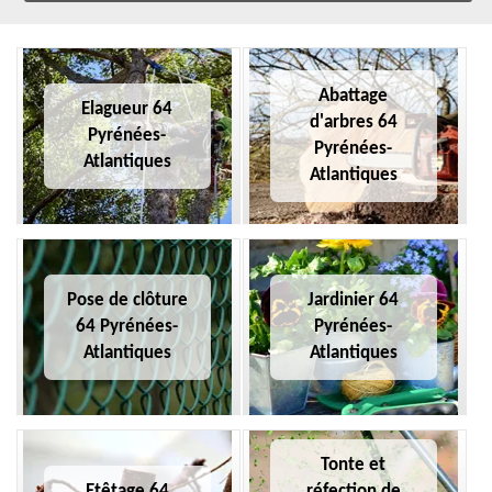
Abattage
Elagueur 64
d'arbres 64
Pyrénées-
Pyrénées-
Atlantiques
Atlantiques
Pose de clôture
Jardinier 64
64 Pyrénées-
Pyrénées-
Atlantiques
Atlantiques
Tonte et
Etêtage 64
réfection de