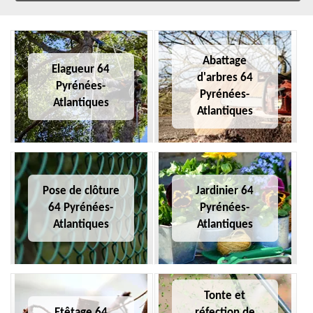
Abattage
Elagueur 64
d'arbres 64
Pyrénées-
Pyrénées-
Atlantiques
Atlantiques
Pose de clôture
Jardinier 64
64 Pyrénées-
Pyrénées-
Atlantiques
Atlantiques
Tonte et
Etêtage 64
réfection de