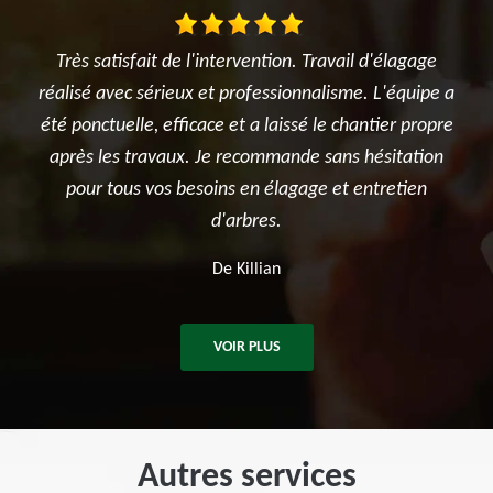
 Travail d'élagage
Je suis ravi des travaux réalisés dans mon j
nalisme. L'équipe a
l'élagage du cerisier, l'entretien des rosier
é le chantier propre
et surtout le terrassement et la création 
e sans hésitation
potager. Je recommande sincèrement 
ge et entretien
entreprise.
De Ben
VOIR PLUS
Autres services