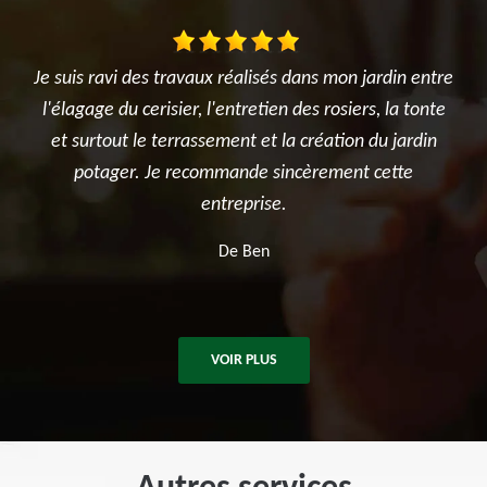
és dans mon jardin entre
Très satisfait de l'intervention. Trava
en des rosiers, la tonte
réalisé avec sérieux et professionnalis
 la création du jardin
été ponctuelle, efficace et a laissé le 
sincèrement cette
après les travaux. Je recommande san
e.
pour tous vos besoins en élagage et
d'arbres.
De Killian
VOIR PLUS