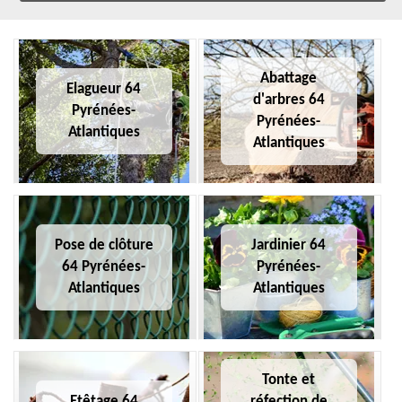
Abattage
Elagueur 64
d'arbres 64
Pyrénées-
Pyrénées-
Atlantiques
Atlantiques
Pose de clôture
Jardinier 64
64 Pyrénées-
Pyrénées-
Atlantiques
Atlantiques
Tonte et
Etêtage 64
réfection de