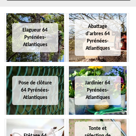
Abattage
Elagueur 64
d'arbres 64
Pyrénées-
Pyrénées-
Atlantiques
Atlantiques
Pose de clôture
Jardinier 64
64 Pyrénées-
Pyrénées-
Atlantiques
Atlantiques
Tonte et
Etêtage 64
réfection de