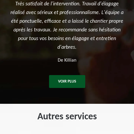
il d'élagage
Je suis ravi des travaux réalisés dans mon jardin
me. L'équipe a
l'élagage du cerisier, l'entretien des rosiers, la 
chantier propre
et surtout le terrassement et la création du ja
s hésitation
potager. Je recommande sincèrement cett
 entretien
entreprise.
De Ben
VOIR PLUS
Autres services