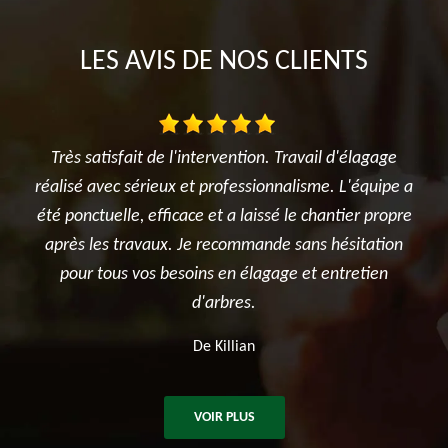
LES AVIS DE NOS CLIENTS
ail d'élagage
Je suis ravi des travaux réalisés dans mon jardi
sme. L'équipe a
l'élagage du cerisier, l'entretien des rosiers, la
chantier propre
et surtout le terrassement et la création du j
ns hésitation
potager. Je recommande sincèrement cet
t entretien
entreprise.
De Ben
VOIR PLUS