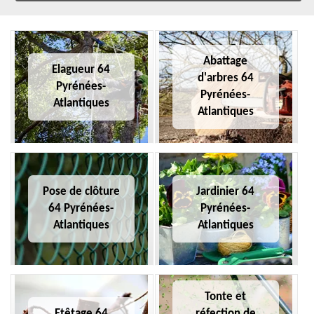
Abattage
Elagueur 64
d'arbres 64
Pyrénées-
Pyrénées-
Atlantiques
Atlantiques
Pose de clôture
Jardinier 64
64 Pyrénées-
Pyrénées-
Atlantiques
Atlantiques
Tonte et
Etêtage 64
réfection de