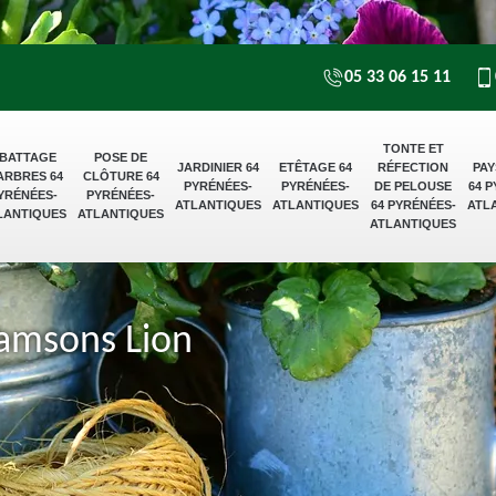
05 33 06 15 11
TONTE ET
BATTAGE
POSE DE
JARDINIER 64
ETÊTAGE 64
RÉFECTION
PAY
ARBRES 64
CLÔTURE 64
PYRÉNÉES-
PYRÉNÉES-
DE PELOUSE
64 
YRÉNÉES-
PYRÉNÉES-
ATLANTIQUES
ATLANTIQUES
64 PYRÉNÉES-
ATL
LANTIQUES
ATLANTIQUES
ATLANTIQUES
Samsons Lion