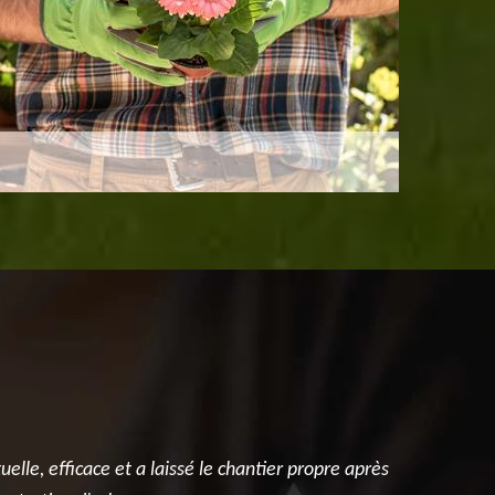
elle, efficace et a laissé le chantier propre après
Je suis r