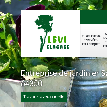
A
ELAGUEUR 64
D'
PYRÉNÉES-
P
ATLANTIQUES
AT
Entreprise de jardinier 
64350
Travaux avec nacelle