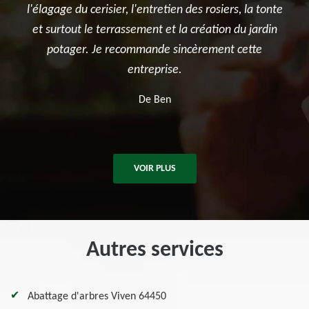
siers, la tonte
réalisé avec sérieux et professionnalisme. L'équ
ion du jardin
été ponctuelle, efficace et a laissé le chantier p
ent cette
après les travaux. Je recommande sans hésita
pour tous vos besoins en élagage et entreti
d'arbres.
De Killian
VOIR PLUS
Autres services
Abattage d'arbres Viven 64450