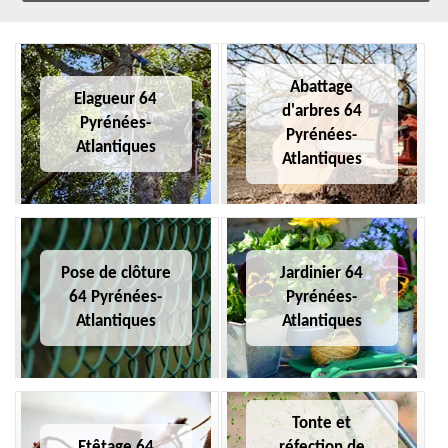
Abattage
Elagueur 64
d'arbres 64
Pyrénées-
Pyrénées-
Atlantiques
Atlantiques
Pose de clôture
Jardinier 64
64 Pyrénées-
Pyrénées-
Atlantiques
Atlantiques
Tonte et
Etêtage 64
réfection de