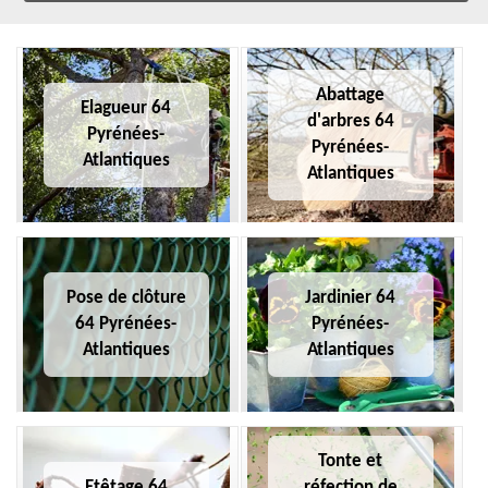
Abattage
Elagueur 64
d'arbres 64
Pyrénées-
Pyrénées-
Atlantiques
Atlantiques
Pose de clôture
Jardinier 64
64 Pyrénées-
Pyrénées-
Atlantiques
Atlantiques
Tonte et
Etêtage 64
réfection de