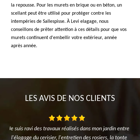
la repousse. Pour les murets en brique ou en béton, un
scellant peut être utilisé pour protéger contre les
intempéries de Sallespisse. À Levi elagage, nous
conseillons de prêter attention à ces détails pour que vos
murets continuent d'embellir votre extérieur, année
après année.
LES AVIS DE NOS CLIENTS
entre
Très satisfait de l'intervention. Travail d'élagage
Je s
onte
réalisé avec sérieux et professionnalisme. L'équipe a
l'é