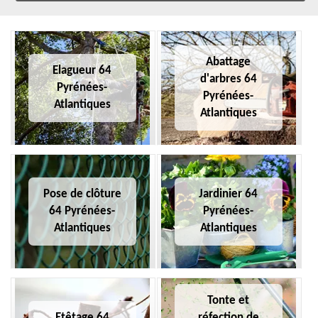
Abattage
Elagueur 64
d'arbres 64
Pyrénées-
Pyrénées-
Atlantiques
Atlantiques
Pose de clôture
Jardinier 64
64 Pyrénées-
Pyrénées-
Atlantiques
Atlantiques
Tonte et
Etêtage 64
réfection de