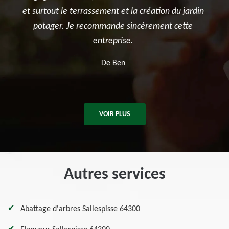
din
été ponctuelle, efficace et a laissé le chantier propre
et
après les travaux. Je recommande sans hésitation
pour tous vos besoins en élagage et entretien
d'arbres.
De Killian
VOIR PLUS
Autres services
Abattage d'arbres Sallespisse 64300